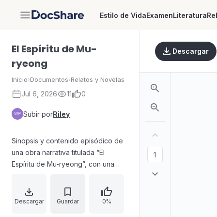
Estilo de Vida
Examen
Literatura
Re
DocShare
El Espíritu de Mu-
Descargar
ryeong
Inicio
›
Documentos
›
Relatos y Novelas
Jul 6, 2026
11
0
Subir por
Riley
Sinopsis y contenido episódico de
una obra narrativa titulada “El
Espíritu de Mu-ryeong”, con una
estructura extensa que recorre
múltiples capítulos organizados por
escenas. El índice presenta
Descargar
Guardar
0%
episodios con títulos temáticos