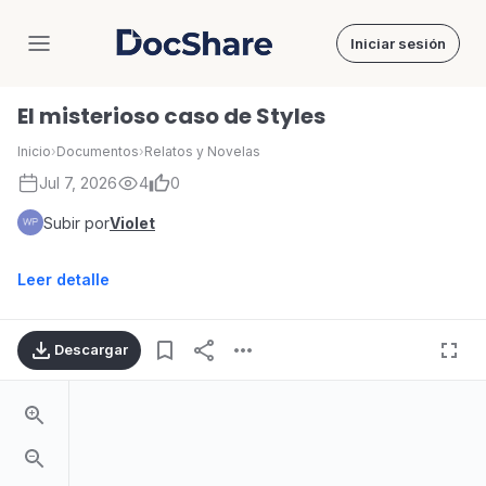
Iniciar sesión
DocShare
El misterioso caso de Styles
Inicio
›
Documentos
›
Relatos y Novelas
Jul 7, 2026
4
0
Subir por
Violet
Leer detalle
Descargar