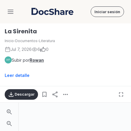
Iniciar sesión
DocShare
La Sirenita
Inicio
›
Documentos
›
Literatura
Jul 7, 2026
6
0
Subir por
Rowan
Leer detalle
Descargar