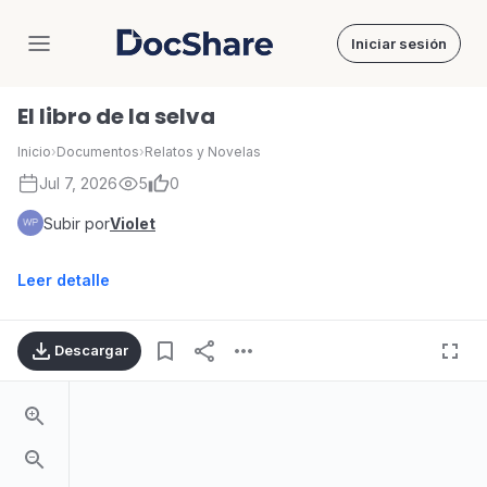
Iniciar sesión
DocShare
El libro de la selva
Inicio
›
Documentos
›
Relatos y Novelas
Jul 7, 2026
5
0
Subir por
Violet
Leer detalle
Descargar