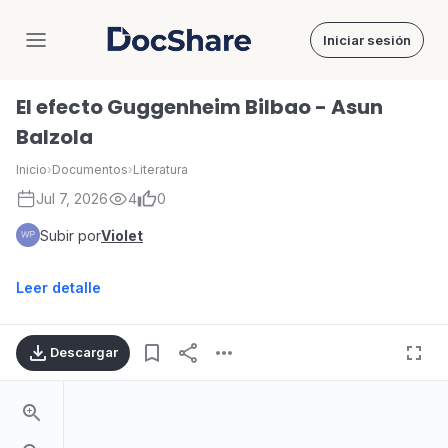
Iniciar sesión
DocShare
El efecto Guggenheim Bilbao - Asun
Balzola
Inicio
›
Documentos
›
Literatura
Jul 7, 2026
4
0
Subir por
Violet
Leer detalle
Descargar