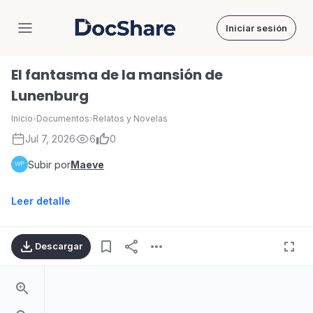
Iniciar sesión
DocShare
El fantasma de la mansión de
Lunenburg
Inicio
›
Documentos
›
Relatos y Novelas
Jul 7, 2026
6
0
Subir por
Maeve
Leer detalle
Descargar