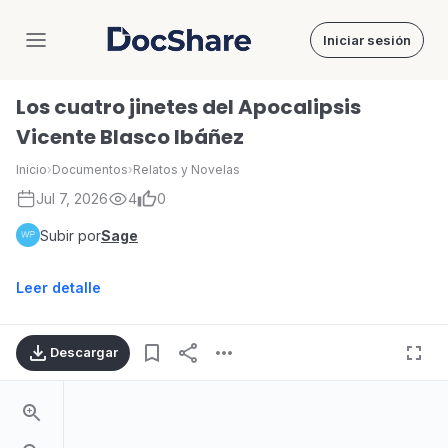
Iniciar sesión
DocShare
Los cuatro jinetes del Apocalipsis
Vicente Blasco Ibáñez
Inicio
›
Documentos
›
Relatos y Novelas
Jul 7, 2026
4
0
Subir por
Sage
Leer detalle
Descargar