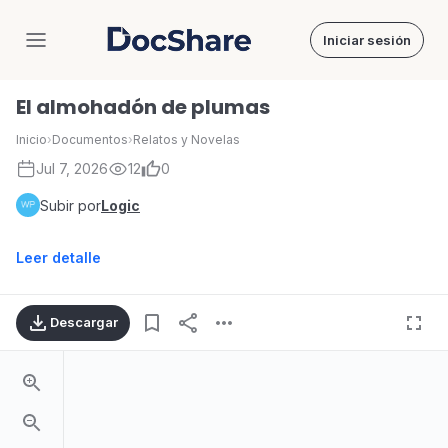
Iniciar sesión
DocShare
El almohadón de plumas
Inicio
›
Documentos
›
Relatos y Novelas
Jul 7, 2026
12
0
Subir por
Logic
Leer detalle
Descargar