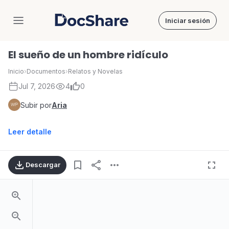
Iniciar sesión
DocShare
El sueño de un hombre ridículo
Inicio
›
Documentos
›
Relatos y Novelas
Jul 7, 2026
4
0
Subir por
Aria
Leer detalle
Descargar