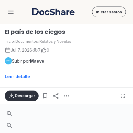
Iniciar sesión
DocShare
El país de los ciegos
Inicio
›
Documentos
›
Relatos y Novelas
Jul 7, 2026
7
0
Subir por
Maeve
Leer detalle
Descargar