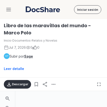
Iniciar sesión
DocShare
Libro de las maravillas del mundo -
Marco Polo
Inicio
›
Documentos
›
Relatos y Novelas
Jul 7, 2026
5
0
Subir por
Sage
Leer detalle
Descargar