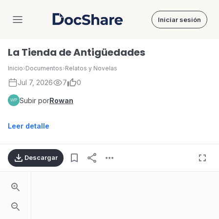
Iniciar sesión
DocShare
La Tienda de Antigüedades
Inicio
›
Documentos
›
Relatos y Novelas
Jul 7, 2026
7
0
Subir por
Rowan
Leer detalle
Descargar