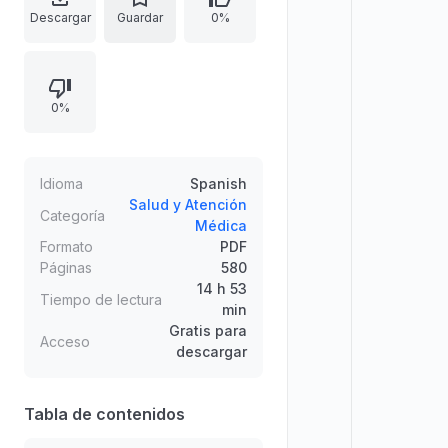
y un amplio conjunto de autores
Descargar
Guardar
0%
especialistas. Presenta datos
bibliográficos, créditos editoriales y
normativa de derechos, e incluye
0%
avisos sobre la disponibilidad de
una versión digital con material
adicional como videorresúmenes e
infografías. También incorpora
Idioma
Spanish
detalles de catalogación
Salud y Atención
Categoría
Médica
internacional, ISBN, depósito legal y
Formato
PDF
referencia a la producción editorial
Páginas
580
de Fundación BBVA.
14 h 53
Tiempo de lectura
min
Gratis para
Acceso
descargar
Tabla de contenidos