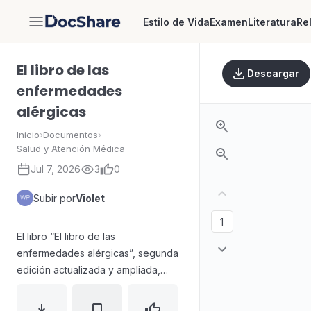
Estilo de Vida
Examen
Literatura
Re
DocShare
El libro de las
Descargar
enfermedades
alérgicas
Inicio
›
Documentos
›
Salud y Atención Médica
Jul 7, 2026
3
0
Subir por
Violet
El libro “El libro de las
enfermedades alérgicas”, segunda
edición actualizada y ampliada,
reúne información clínica y
académica coordinada por editores