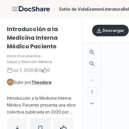
Estilo de Vida
Examen
Literatura
Re
DocShare
Introducción a la
Descargar
Medicina Interna
Médico Paciente
Inicio
›
Documentos
›
Salud y Atención Médica
Jul 7, 2026
6
0
Subir por
Theodore
Introducción a la Medicina Interna:
Médico Paciente presenta una obra
colectiva publicada en 2020 por
Mawil Publicaciones de Ecuador,
destinada a docentes y estudiantes