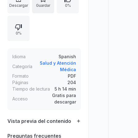
universitarios. El libro se enfoca en
Descargar
Guardar
0%
las ciencias médicas y la atención
médica, abordando la lucha contra
las enfermedades como eje
0%
formativo. La catalogación incluye
clasificación temática de Medicina
Interna, datos editoriales y de
edición, además de información
Idioma
Spanish
bibliográfica como ISBN, DOI y
Salud y Atención
Categoría
Médica
extensión del material.
Formato
PDF
Páginas
204
Tiempo de lectura
5 h 14 min
Gratis para
Acceso
descargar
Vista previa del contenido
Preguntas frecuentes