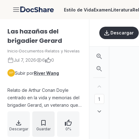
Estilo de Vida
Examen
Literatura
Re
DocShare
Las hazañas del
Descargar
brigadier Gerard
Inicio
›
Documentos
›
Relatos y Novelas
Jul 7, 2026
6
0
Subir por
River Wang
Relato de Arthur Conan Doyle
centrado en la vida y memorias del
brigadier Gerard, un veterano que
evoca con ironía y orgullo sus
campañas militares y sus
percepciones de la gloria francesa.
Descargar
Guardar
0%
El texto describe el ambiente de los