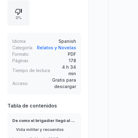
tiempos de guerra, el desfile de las
tropas y el paso del recuerdo al
0%
presente. A continuación se
introduce una misión histórica: el
traslado de cuatrocientos caballos
de refuerzo en el invierno de 1807,
Idioma
Spanish
mostrando desafíos logísticos y el
Categoría
Relatos y Novelas
Formato
PDF
trato atento a los animales.
Páginas
178
4 h 34
Tiempo de lectura
min
Gratis para
Acceso
descargar
Tabla de contenidos
De como el brigadier llegó al castillo de los horrores
Vida militar y recuerdos