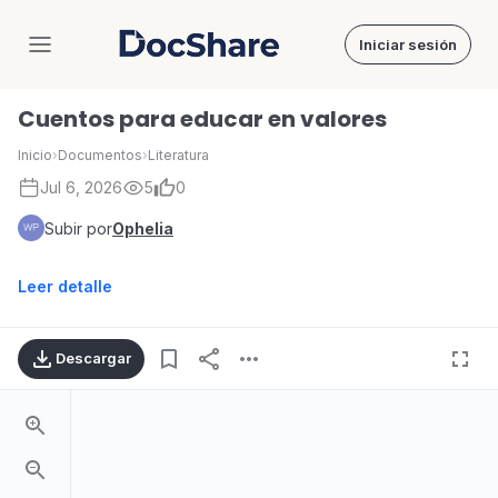
Iniciar sesión
DocShare
Cuentos para educar en valores
Inicio
›
Documentos
›
Literatura
Jul 6, 2026
5
0
Subir por
Ophelia
Leer detalle
Descargar