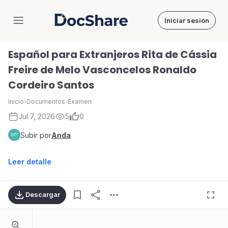
Iniciar sesión
DocShare
Español para Extranjeros Rita de Cássia
Freire de Melo Vasconcelos Ronaldo
Cordeiro Santos
Inicio
›
Documentos
›
Examen
Jul 7, 2026
5
0
Subir por
Anda
Leer detalle
Descargar