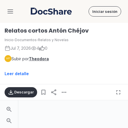
Iniciar sesión
DocShare
Relatos cortos Antón Chéjov
Inicio
›
Documentos
›
Relatos y Novelas
Jul 7, 2026
4
0
Subir por
Theodora
Leer detalle
Descargar