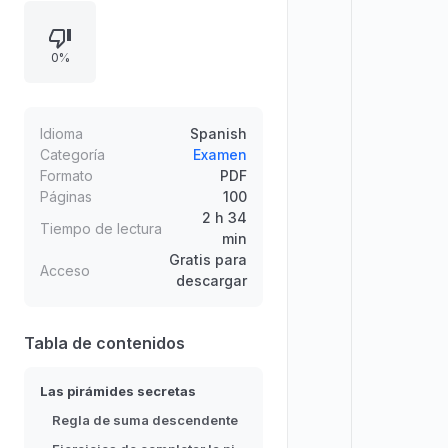
pirámides con valores en la base y
casillas superiores en blanco,
0%
retando a identificar las cantidades
intermedias y completar
correctamente toda la estructura
según la regla de suma
Idioma
Spanish
descendente. Incluye el enunciado
Categoría
Examen
Formato
PDF
“¿Eres capaz de completar la
Páginas
100
pirámide?”.
2 h 34
Tiempo de lectura
min
Gratis para
Acceso
descargar
Tabla de contenidos
Las pirámides secretas
Regla de suma descendente