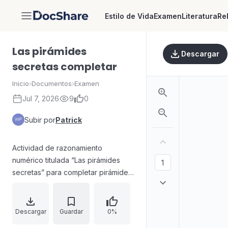
Estilo de Vida
Examen
Literatura
Re
DocShare
Las pirámides
Descargar
secretas completar
Inicio
›
Documentos
›
Examen
Jul 7, 2026
9
0
Subir por
Patrick
Actividad de razonamiento
numérico titulada “Las pirámides
secretas” para completar pirámides.
En cada cuadro, el número se
obtiene como la suma de los dos
números situados directamente
Descargar
Guardar
0%
debajo. El material presenta varias