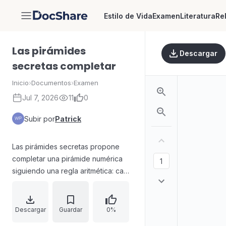
Estilo de Vida
Examen
Literatura
Re
DocShare
Las pirámides
Descargar
secretas completar
Inicio
›
Documentos
›
Examen
Jul 7, 2026
11
0
Subir por
Patrick
Las pirámides secretas propone
completar una pirámide numérica
siguiendo una regla aritmética: cada
casilla se obtiene como la suma de
los dos números situados justo
debajo. El documento presenta
Descargar
Guardar
0%
varios esquemas en forma de tabla