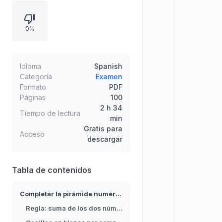
con la última fila parcialmente dada
y el resto de casillas en blanco. El
0%
objetivo es deducir los valores
faltantes aplicando la relación suma
entre niveles, de manera lógica y
sistemática.
Idioma
Spanish
Categoría
Examen
Formato
PDF
Páginas
100
2 h 34
Tiempo de lectura
min
Gratis para
Acceso
descargar
Tabla de contenidos
Completar la pirámide numérica
Regla: suma de los dos números inferiores