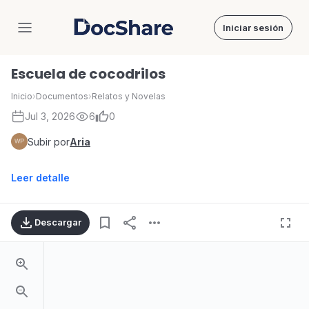
Iniciar sesión
DocShare
Escuela de cocodrilos
Inicio
›
Documentos
›
Relatos y Novelas
Jul 3, 2026
6
0
Subir por
Aria
Leer detalle
Descargar