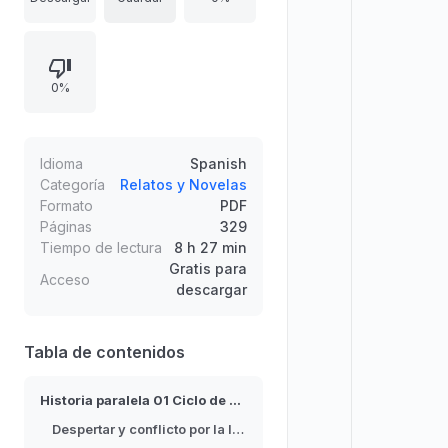
imposibles y los cuidados torpes
marcan el tono del despertar. Entre
bromas, cansancio y el caos de
0%
horarios, Jin-ha inicia su Algorithm
Study por videochat, conectando
con compañeros que también
arrastran fatiga tras horas extra,
Idioma
Spanish
mientras los vínculos personales
Categoría
Relatos y Novelas
Formato
PDF
sostienen el día a día.
Páginas
329
Tiempo de lectura
8 h 27 min
Gratis para
Acceso
descargar
Tabla de contenidos
Historia paralela 01 Ciclo de calor secreto
Despertar y conflicto por la luz del sol