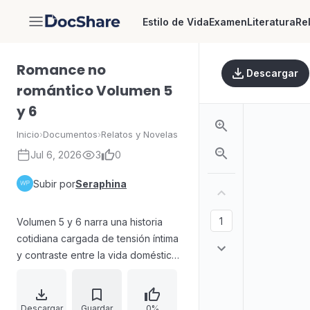
Estilo de Vida
Examen
Literatura
Re
DocShare
Romance no
Descargar
romántico Volumen 5
y 6
Inicio
›
Documentos
›
Relatos y Novelas
Jul 6, 2026
3
0
Subir por
Seraphina
Volumen 5 y 6 narra una historia
cotidiana cargada de tensión íntima
y contraste entre la vida doméstica
y las presiones laborales. Hyun-jun
y Jin-ha comparten casa y rutinas,
donde el sol, las cortinas eléctricas
Descargar
Guardar
0%