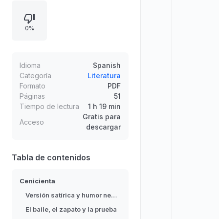
violentas y grotescas en verso, con
diálogos enfáticos y escenas como
0%
el baile, el zapato, las pruebas y el
castigo. Incluye ilustraciones de
Quentin Blake y una intención
satírica que invita a no tomarse en
Idioma
Spanish
serio los cuentos de hadas.
Categoría
Literatura
Formato
PDF
Páginas
51
Tiempo de lectura
1 h 19 min
Gratis para
Acceso
descargar
Tabla de contenidos
Cenicienta
Versión satírica y humor negro
El baile, el zapato y la prueba