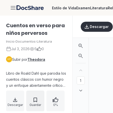
Estilo de Vida
Examen
Literatura
Re
DocShare
Cuentos en verso para
Descargar
niños perversos
Inicio
›
Documentos
›
Literatura
Jul 3, 2026
5
0
Subir por
Theodora
Libro de Roald Dahl que parodia los
cuentos clásicos con humor negro
y un enfoque abiertamente crítico
hacia las versiones “infantiles” y
edulcoradas. Reescribe historias
como la de Cenicienta mostrando a
Descargar
Guardar
0%
personajes y situaciones ridículas,