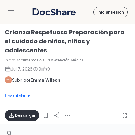
Iniciar sesión
DocShare
Crianza Respetuosa Preparación para
el cuidado de niños, niñas y
adolescentes
Inicio
›
Documentos
›
Salud y Atención Médica
Jul 7, 2026
9
0
Subir por
Emma Wilson
Leer detalle
Descargar