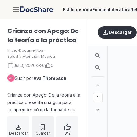
Estilo de Vida
Examen
Literatura
Re
DocShare
Crianza con Apego: De
Descargar
la teoría a la práctica
Inicio
›
Documentos
›
Salud y Atención Médica
Jul 3, 2026
6
0
Subir por
Ava Thompson
Crianza con Apego: De la teoría a la
práctica presenta una guía para
comprender cómo la forma de criar
influye en el desarrollo social,
emocional, físico y psicológico del
niño, apoyándose en la teoría del
Descargar
Guardar
0%