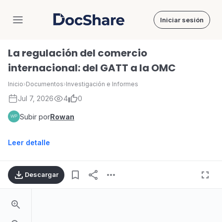
Iniciar sesión
DocShare
La regulación del comercio
internacional: del GATT a la OMC
Inicio
›
Documentos
›
Investigación e Informes
Jul 7, 2026
4
0
Subir por
Rowan
Leer detalle
Descargar