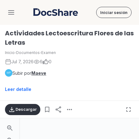
Iniciar sesión
DocShare
Actividades Lectoescritura Flores de las
Letras
Inicio
›
Documentos
›
Examen
Jul 7, 2026
6
0
Subir por
Maeve
Leer detalle
Descargar