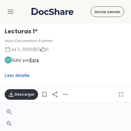
Iniciar sesión
DocShare
Lecturas 1°
Inicio
›
Documentos
›
Examen
Jul 3, 2026
5
0
Subir por
Ezra
Leer detalle
Descargar