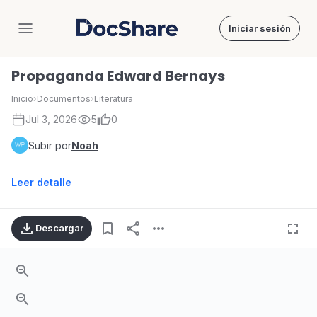
Iniciar sesión
DocShare
Propaganda Edward Bernays
Inicio
›
Documentos
›
Literatura
Jul 3, 2026
5
0
Subir por
Noah
Leer detalle
Descargar