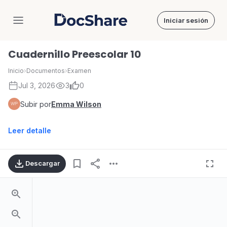
Iniciar sesión
DocShare
Cuadernillo Preescolar 10
Inicio
›
Documentos
›
Examen
Jul 3, 2026
3
0
Subir por
Emma Wilson
Leer detalle
Descargar