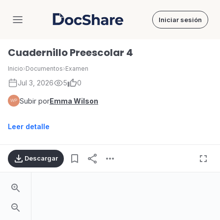
Iniciar sesión
DocShare
Cuadernillo Preescolar 4
Inicio
›
Documentos
›
Examen
Jul 3, 2026
5
0
Subir por
Emma Wilson
Leer detalle
Descargar