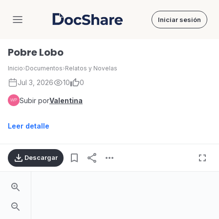
Iniciar sesión
DocShare
Pobre Lobo
Inicio
›
Documentos
›
Relatos y Novelas
Jul 3, 2026
10
0
Subir por
Valentina
Leer detalle
Descargar