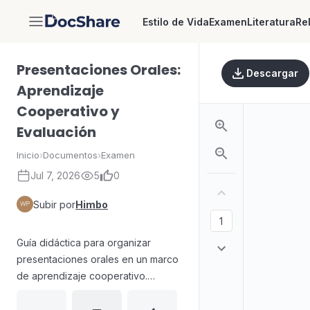
Estilo de Vida
Examen
Literatura
Re
DocShare
Presentaciones Orales:
Descargar
Aprendizaje
Cooperativo y
Evaluación
Inicio
›
Documentos
›
Examen
Jul 7, 2026
5
0
Subir por
Himbo
Guía didáctica para organizar
presentaciones orales en un marco
de aprendizaje cooperativo.
Incluye pasos para formar grupos,
asignar o permitir la elección de