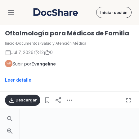
Iniciar sesión
DocShare
Oftalmología para Médicos de Familia
Inicio
›
Documentos
›
Salud y Atención Médica
Jul 7, 2026
12
0
Subir por
Evangeline
Leer detalle
Descargar