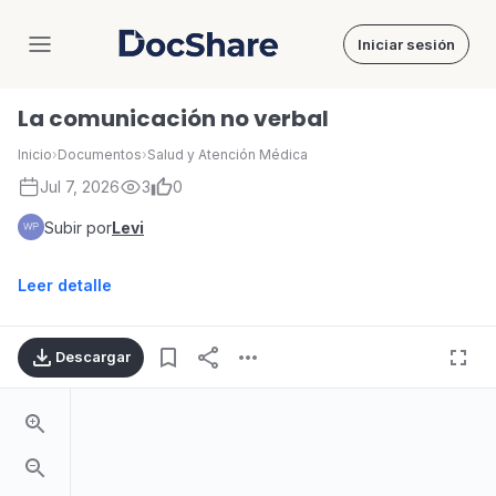
Iniciar sesión
DocShare
La comunicación no verbal
Inicio
›
Documentos
›
Salud y Atención Médica
Jul 7, 2026
3
0
Subir por
Levi
Leer detalle
Descargar