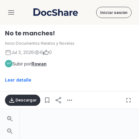
Iniciar sesión
DocShare
No te manches!
Inicio
›
Documentos
›
Relatos y Novelas
Jul 3, 2026
6
0
Subir por
Rowan
Leer detalle
Descargar