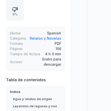
ancestrales y prácticas
comunitarias. Se abordan relatos
0%
como el agua de Motupe, leyendas
de lagunas en el altiplano y
narraciones sobre seres míticos
asociados a riachuelos y tesoros
Idioma
Spanish
andinos, destacando la valoración
Categoría
Relatos y Novelas
Formato
PDF
cultural del agua.
Páginas
156
Tiempo de lectura
4 h 0 min
Gratis para
Acceso
descargar
Tabla de contenidos
Índice
Agua y relatos de origen
Leyendas de lagunas y ríos