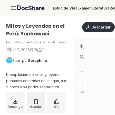
Estilo de Vida
Examen
Literatura
Re
DocShare
Mitos y Leyendas en el
Descargar
Perú: Yunkawasi
Inicio
›
Documentos
›
Relatos y Novelas
Jul 7, 2026
8
0
Subir por
Seraphina
Recopilación de mitos y leyendas
peruanas centradas en el agua, sus
fuentes y su poder sagrado en
distintos territorios. El contenido
reúne historias sobre lagunas, ríos y
manantiales, vinculando el origen
Descargar
Guardar
0%
de lugares con espíritus, fuerzas