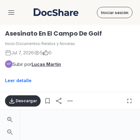
Iniciar sesión
DocShare
Asesinato En El Campo De Golf
Inicio
›
Documentos
›
Relatos y Novelas
Jul 7, 2026
5
0
Subir por
Lucas Martin
Leer detalle
Descargar