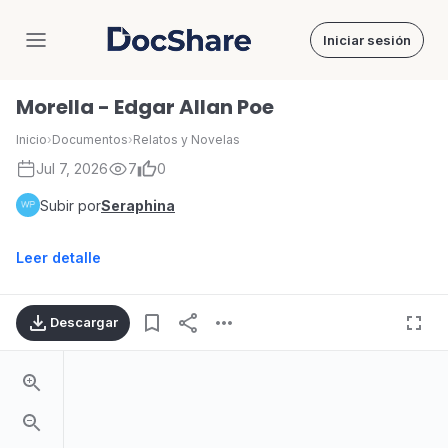
Iniciar sesión
DocShare
Morella - Edgar Allan Poe
Inicio
›
Documentos
›
Relatos y Novelas
Jul 7, 2026
7
0
Subir por
Seraphina
Leer detalle
Descargar