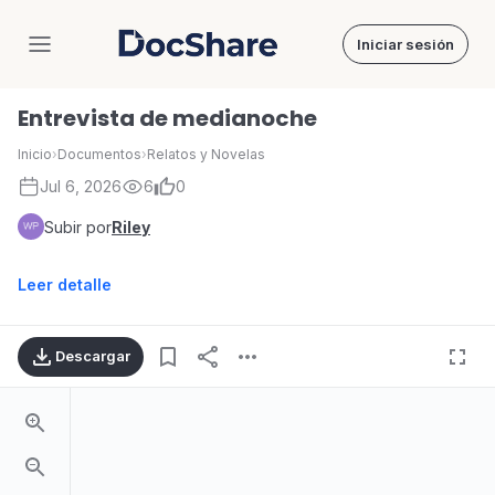
Iniciar sesión
DocShare
Entrevista de medianoche
Inicio
›
Documentos
›
Relatos y Novelas
Jul 6, 2026
6
0
Subir por
Riley
Leer detalle
Descargar