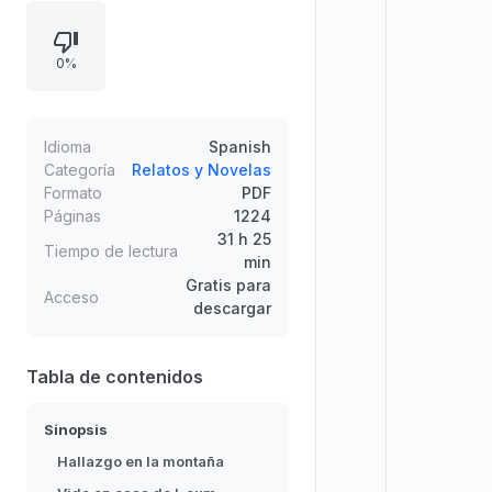
a casa, llamándolo Young-sik, y
decide convivir con él. Mientras
0%
recupera fragmentos de memoria,
Young-sik confirma la manipulación
y el vínculo oculto con Won-jun, un
hombre de carácter frío por fuera y
Idioma
Spanish
gentil por dentro. La narración se
Categoría
Relatos y Novelas
Formato
PDF
desplaza del templo a un bosque
Páginas
1224
lleno de luces, recuerdos y tensión
31 h 25
psicológica.
Tiempo de lectura
min
Gratis para
Acceso
descargar
Tabla de contenidos
Sinopsis
Hallazgo en la montaña