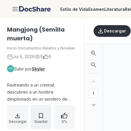
Estilo de Vida
Examen
Literatura
Re
DocShare
Mangjong (Semilla
Descargar
muerta)
Inicio
›
Documentos
›
Relatos y Novelas
Jul 6, 2026
5
0
Subir por
Skyler
Rastreando a un criminal,
descubren a un hombre
desplomado en un sendero de
montaña: no hay huellas dactilares
ni ADN, el sujeto sufre amnesia y
cree ser un niño, por lo que resulta
Descargar
Guardar
0%
imposible identificarlo. I-eum lo lleva