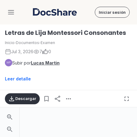
Iniciar sesión
DocShare
Letras de Lija Montessori Consonantes
Inicio
›
Documentos
›
Examen
Jul 3, 2026
7
0
Subir por
Lucas Martin
Leer detalle
Descargar