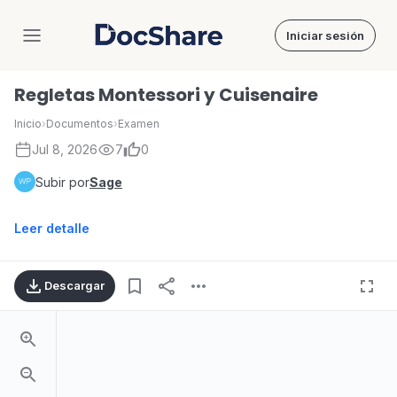
Iniciar sesión
DocShare
Regletas Montessori y Cuisenaire
Inicio
›
Documentos
›
Examen
Jul 8, 2026
7
0
Subir por
Sage
Leer detalle
Descargar