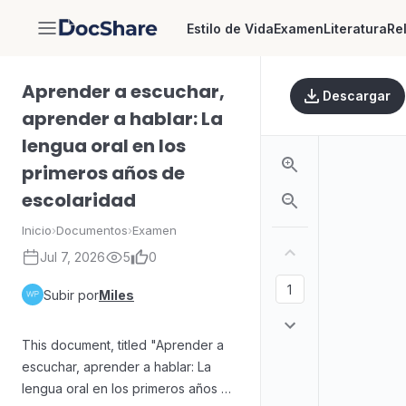
Estilo de Vida
Examen
Literatura
Re
DocShare
Aprender a escuchar,
Descargar
aprender a hablar: La
lengua oral en los
primeros años de
escolaridad
Inicio
›
Documentos
›
Examen
Jul 7, 2026
5
0
Subir por
Miles
This document, titled "Aprender a
escuchar, aprender a hablar: La
lengua oral en los primeros años de