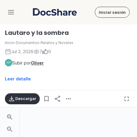
Iniciar sesión
DocShare
Lautaro y la sombra
Inicio
›
Documentos
›
Relatos y Novelas
Jul 3, 2026
7
0
Subir por
Oliver
Leer detalle
Descargar