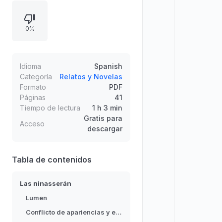
la vuelta al mundo en un instante,
mientras personajes como el señor
0%
Reflejos, la señora Belleza Exterior,
el señor Desigualdad y la señora Ita
expresan rabia ante la libertad de
elegir. La historia defiende la
Idioma
Spanish
autenticidad, la diversidad y la
Categoría
Relatos y Novelas
Formato
PDF
ambición personal frente a la
Páginas
41
imposición.
Tiempo de lectura
1 h 3 min
Gratis para
Acceso
descargar
Tabla de contenidos
Las ninasserán
Lumen
Conflicto de apariencias y expectativas