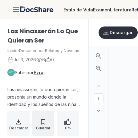
Estilo de Vida
Examen
Literatura
Re
DocShare
Las Ninasserán Lo Que
Descargar
Quieran Ser
Inicio
›
Documentos
›
Relatos y Novelas
Jul 3, 2026
6
0
Subir por
Ezra
Las ninasserán, lo que quieran ser,
presenta un mundo donde la
identidad y los sueños de las niñas
chocan con fuerzas que intentan
imponer apariencias y expectativas
limitadas. Adriana, piloto, imagina
Descargar
Guardar
0%
inventar un vehículo capaz de dar