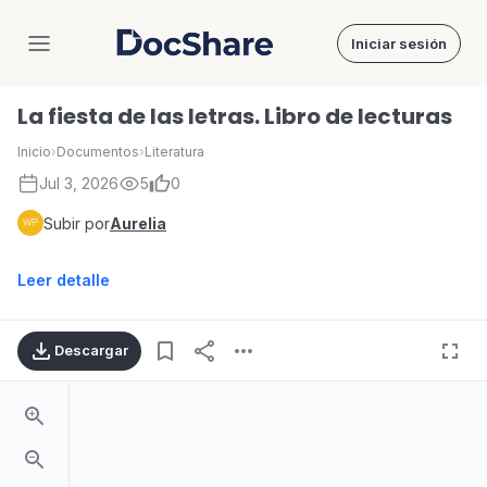
Iniciar sesión
DocShare
La fiesta de las letras. Libro de lecturas
Inicio
›
Documentos
›
Literatura
Jul 3, 2026
5
0
Subir por
Aurelia
Leer detalle
Descargar