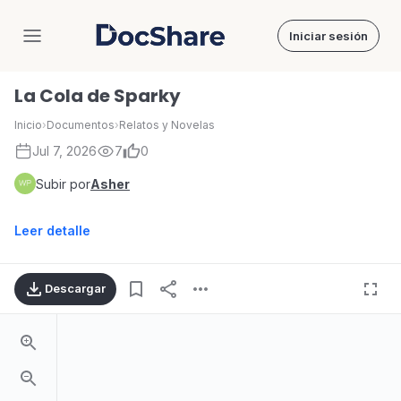
Iniciar sesión
DocShare
La Cola de Sparky
Inicio
›
Documentos
›
Relatos y Novelas
Jul 7, 2026
7
0
Subir por
Asher
Leer detalle
Descargar