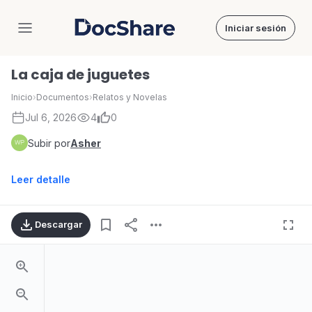
Iniciar sesión
DocShare
La caja de juguetes
Inicio
›
Documentos
›
Relatos y Novelas
Jul 6, 2026
4
0
Subir por
Asher
Leer detalle
Descargar