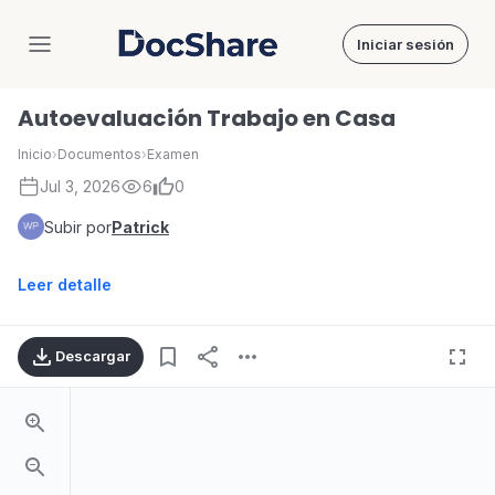
Iniciar sesión
DocShare
Autoevaluación Trabajo en Casa
Inicio
›
Documentos
›
Examen
Jul 3, 2026
6
0
Subir por
Patrick
Leer detalle
Descargar